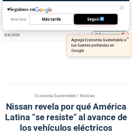
Seguinos en
Ya lo hice
Más tarde
Seguir
Agreganos
8/8/2026
library_add
Economía Sustentable /
Noticias
Nissan revela por qué América
Latina “se resiste” al avance de
los vehículos eléctricos