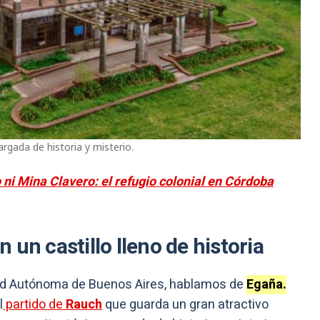
argada de historia y misterio.
 ni Mina Clavero: el refugio colonial en Córdoba
un castillo lleno de historia
dad Autónoma de Buenos Aires, hablamos de
Egaña.
l
partido de
Rauch
que guarda un gran atractivo