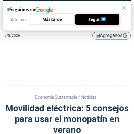
Seguinos en
Ya lo hice
Más tarde
Seguir
Agreganos
9/8/2026
library_add
Economía Sustentable /
Noticias
Movilidad eléctrica: 5 consejos
para usar el monopatín en
verano