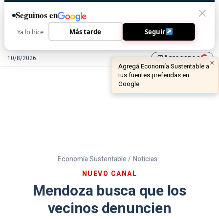
Seguinos en
Ya lo hice
Más tarde
Seguir
Agreganos
10/8/2026
library_add
Economía Sustentable /
Noticias
NUEVO CANAL
Mendoza busca que los
vecinos denuncien