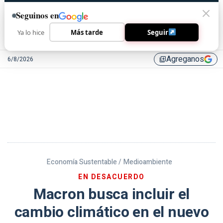
Seguinos en
Ya lo hice
Más tarde
Seguir
Agreganos
6/8/2026
library_add
Economía Sustentable /
Medioambiente
EN DESACUERDO
Macron busca incluir el
cambio climático en el nuevo