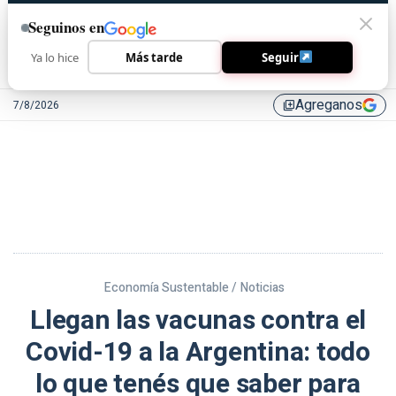
Seguinos en
Ya lo hice
Más tarde
Seguir
Agreganos
7/8/2026
library_add
Economía Sustentable /
Noticias
Llegan las vacunas contra el
Covid-19 a la Argentina: todo
lo que tenés que saber para