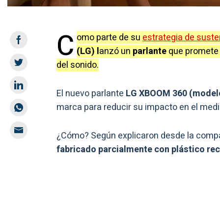
C
omo parte de su
estrategia de susten
(LG) l
anzó un
parlante
que promete r
del sonido.
El nuevo parlante
LG XBOOM 360 (model
marca para reducir su impacto en el med
¿Cómo? Según explicaron desde la compa
fabricado parcialmente con plástico re