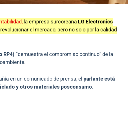
tabilidad,
la empresa surcoreana
LG Electronics
evolucionar el mercado, pero no solo por la calidad
o RP4)
“demuestra el compromiso continuo” de la
ioambiente.
ñía en un comunicado de prensa, el
parlante está
ciclado y otros materiales posconsumo.