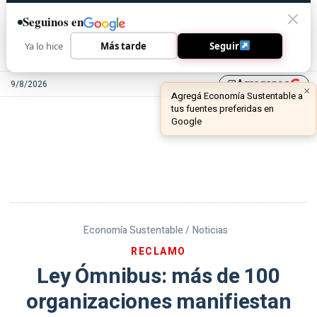
Seguinos en
Ya lo hice
Más tarde
Seguir
Agreganos
9/8/2026
library_add
Economía Sustentable /
Noticias
RECLAMO
Ley Ómnibus: más de 100
organizaciones manifiestan