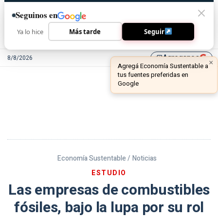
Seguinos en
Ya lo hice
Más tarde
Seguir
Agreganos
8/8/2026
library_add
Economía Sustentable /
Noticias
ESTUDIO
Las empresas de combustibles
fósiles, bajo la lupa por su rol