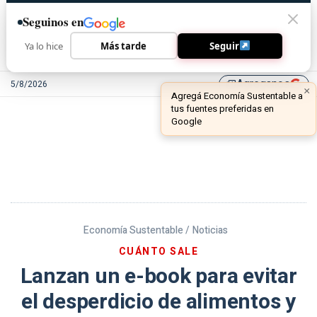
Seguinos en
Ya lo hice
Más tarde
Seguir
Agreganos
5/8/2026
library_add
Economía Sustentable /
Noticias
CUÁNTO SALE
Lanzan un e-book para evitar
el desperdicio de alimentos y