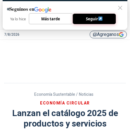
Seguinos en
Ya lo hice
Más tarde
Seguir
Agreganos
7/8/2026
library_add
Economía Sustentable /
Noticias
ECONOMÍA CIRCULAR
Lanzan el catálogo 2025 de
productos y servicios