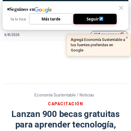
Seguinos en
Ya lo hice
Más tarde
Seguir
Agreganos
6/8/2026
library_add
Economía Sustentable /
Noticias
CAPACITACIÓN
Lanzan 900 becas gratuitas
para aprender tecnología,