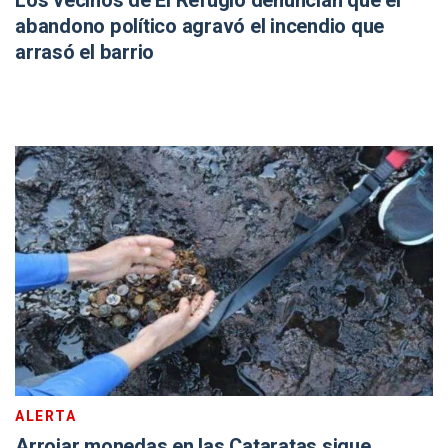
Los vecinos de El Refugio denuncian que el
abandono político agravó el incendio que
arrasó el barrio
ALERTA
Arrojar monedas en las Cataratas sigue