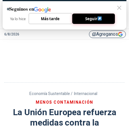
Seguinos en
Ya lo hice
Más tarde
Seguir
Agreganos
6/8/2026
library_add
Economía Sustentable /
Internacional
MENOS CONTAMINACIÓN
La Unión Europea refuerza
medidas contra la