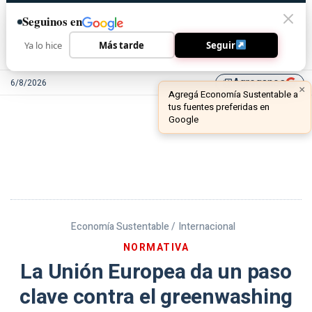
Seguinos en
Ya lo hice
Más tarde
Seguir
Agreganos
6/8/2026
library_add
Economía Sustentable /
Internacional
NORMATIVA
La Unión Europea da un paso
clave contra el greenwashing