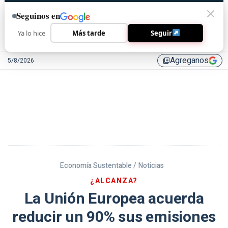
Seguinos en
Ya lo hice
Más tarde
Seguir
Agreganos
5/8/2026
library_add
Economía Sustentable /
Noticias
¿ALCANZA?
La Unión Europea acuerda
reducir un 90% sus emisiones