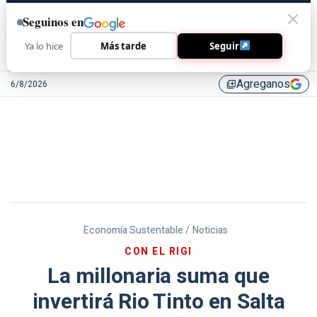
Seguinos en
Ya lo hice
Más tarde
Seguir
Agreganos
6/8/2026
library_add
Economía Sustentable /
Noticias
CON EL RIGI
La millonaria suma que
invertirá Rio Tinto en Salta