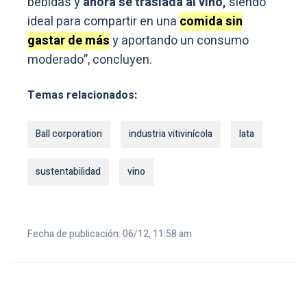
bebidas y
ahora se traslada al vino,
siendo
ideal para compartir en una
comida sin
gastar de más
y aportando un consumo
moderado”, concluyen.
Temas relacionados:
Ball corporation
industria vitivinícola
lata
sustentabilidad
vino
Fecha de publicación: 06/12, 11:58 am