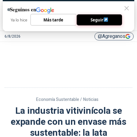
Seguinos en
Ya lo hice
Más tarde
Seguir
Agreganos
6/8/2026
library_add
Economía Sustentable /
Noticias
La industria vitivinícola se
expande con un envase más
sustentable: la lata