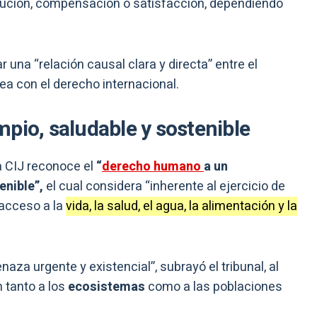
titución, compensación o satisfacción, dependiendo
una “relación causal clara y directa” entre el
ea con el derecho internacional.
pio, saludable y sostenible
a CIJ reconoce el
“
derecho humano
a un
enible”,
el cual considera “inherente al ejercicio de
acceso a la
vida, la salud, el agua, la alimentación y la
za urgente y existencial”, subrayó el tribunal, al
tanto a los
ecosistemas
como a las poblaciones