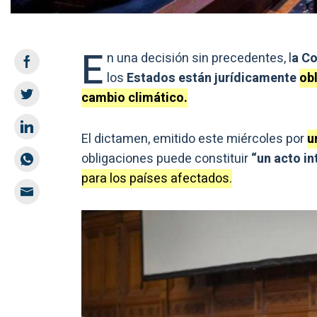
E
n una decisión sin precedentes, l
a Co
los
Estados están jurídicamente
o
b
cambio climático.
El dictamen, emitido este miércoles por
u
obligaciones puede constituir
“un acto in
para los países afectados.