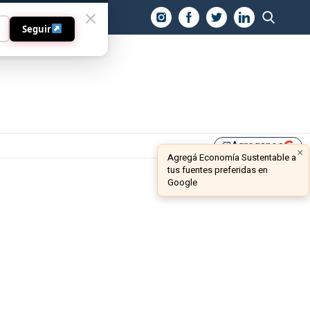
O
Seguir
Agreganos
library_add
×
Agregá Economía Sustentable a
tus fuentes preferidas en
Google