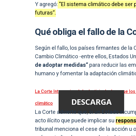
Y agregó:
“El sistema climático debe ser 
futuras”.
Qué obliga el fallo de la C
Según el fallo, los países firmantes de l
Cambio Climático -entre ellos, Estados Uni
de adoptar medidas”
para reducir las em
humano y fomentar la adaptación climáti
La Corte Internacional de Justicia declara que lo
DESCARGA
climático
La Corte advierte que, si un Estado incum
acto ilícito que puede implicar su
respons
tribunal menciona el cese de la acción u o