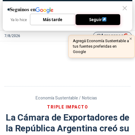
Seguinos en
Ya lo hice
Más tarde
Seguir
Agreganos
7/8/2026
library_add
Economía Sustentable /
Noticias
TRIPLE IMPACTO
La Cámara de Exportadores de
la República Argentina creó su