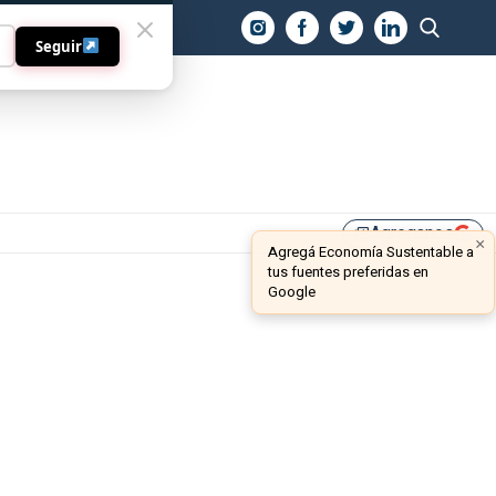
O
Seguir
Agreganos
library_add
×
Agregá Economía Sustentable a
tus fuentes preferidas en
Google