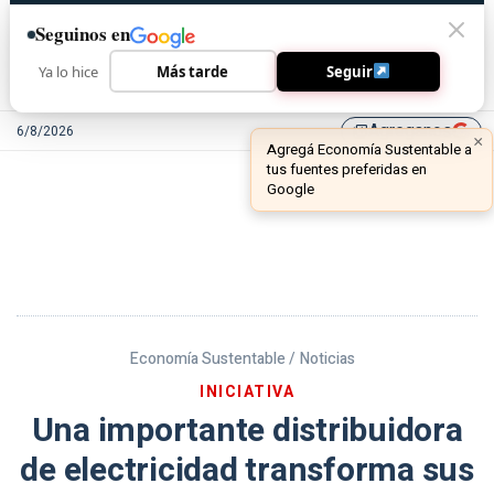
Seguinos en
Ya lo hice
Más tarde
Seguir
Agreganos
6/8/2026
library_add
Economía Sustentable /
Noticias
INICIATIVA
Una importante distribuidora
de electricidad transforma sus