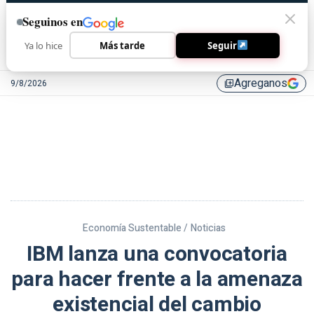
Seguinos en
Ya lo hice
Más tarde
Seguir
Agreganos
9/8/2026
library_add
Economía Sustentable /
Noticias
IBM lanza una convocatoria
para hacer frente a la amenaza
existencial del cambio