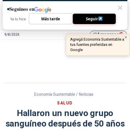
Seguinos en
Ya lo hice
Más tarde
Seguir
Agreganos
9/8/2026
library_add
Economía Sustentable /
Noticias
SALUD
Hallaron un nuevo grupo
sanguíneo después de 50 años