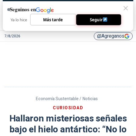
Seguinos en
Ya lo hice
Más tarde
Seguir
Agreganos
7/8/2026
library_add
Economía Sustentable /
Noticias
CURIOSIDAD
Hallaron misteriosas señales
bajo el hielo antártico: “No lo