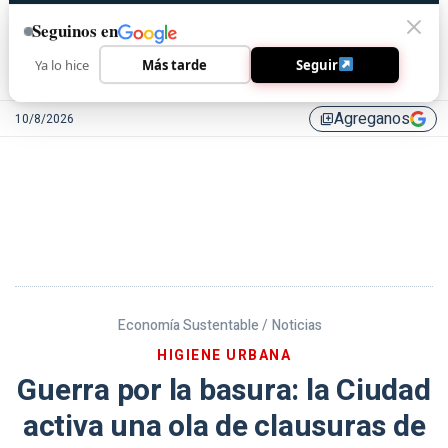
Seguinos en
Ya lo hice
Más tarde
Seguir
Agreganos
10/8/2026
library_add
Economía Sustentable /
Noticias
HIGIENE URBANA
Guerra por la basura: la Ciudad
activa una ola de clausuras de