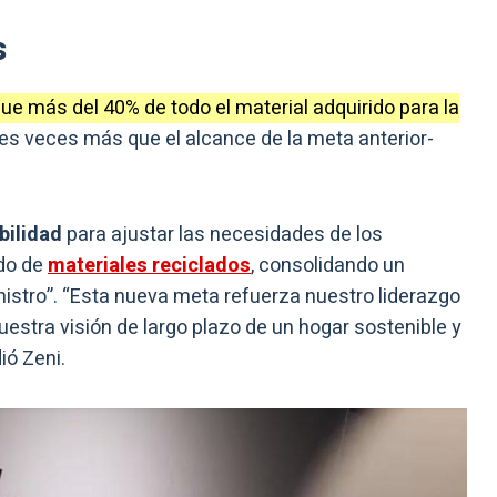
s
ue más del 40% de todo el material adquirido para la
es veces más que el alcance de la meta anterior-
ibilidad
para ajustar las necesidades de los
ado de
materiales reciclados
, consolidando un
istro”. “Esta nueva meta refuerza nuestro liderazgo
uestra visión de largo plazo de un hogar sostenible y
ió Zeni.