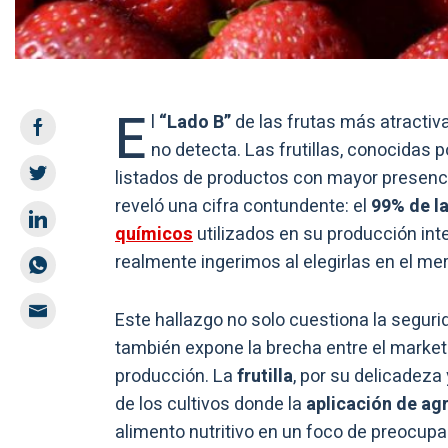
E
l
“Lado B”
de las frutas más atractiv
no detecta. Las frutillas, conocidas 
listados de productos con mayor presenc
reveló una cifra contundente: el
99% de l
químicos
utilizados en su producción int
realmente ingerimos al elegirlas en el me
Este hallazgo no solo cuestiona la seguri
también expone la brecha entre el marketin
producción. La
frutilla
, por su delicadeza
de los cultivos donde la
aplicación de a
alimento nutritivo en un foco de preocupac