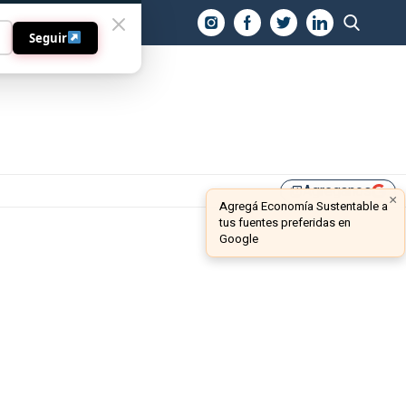
O
Seguir
Agreganos
library_add
×
Agregá Economía Sustentable a
tus fuentes preferidas en
Google