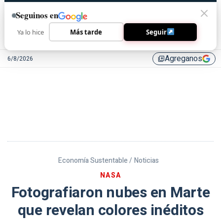
Seguinos en
Ya lo hice
Más tarde
Seguir
Agreganos
6/8/2026
library_add
Economía Sustentable /
Noticias
NASA
Fotografiaron nubes en Marte
que revelan colores inéditos