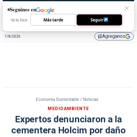
Seguinos en
Ya lo hice
Más tarde
Seguir
Agreganos
7/8/2026
library_add
Economía Sustentable /
Noticias
MEDIOAMBIENTE
Expertos denunciaron a la
cementera Holcim por daño