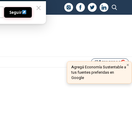
O
Seguir
Agreganos
library_add
×
Agregá Economía Sustentable a
tus fuentes preferidas en
Google