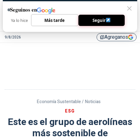
Seguinos en
Ya lo hice
Más tarde
Seguir
Agreganos
9/8/2026
library_add
Economía Sustentable /
Noticias
ESG
Este es el grupo de aerolíneas
más sostenible de