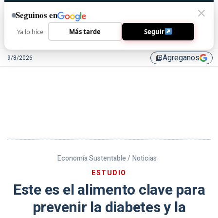
Seguinos en
Ya lo hice
Más tarde
Seguir
Agreganos
9/8/2026
library_add
Economía Sustentable /
Noticias
ESTUDIO
Este es el alimento clave para
prevenir la diabetes y la