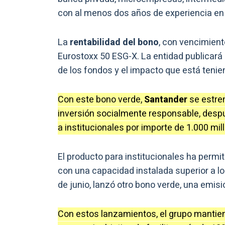
con al menos dos años de experiencia en 
La
rentabilidad del bono
, con vencimiento
Eurostoxx 50 ESG-X. La entidad publicará 
de los fondos y el impacto que está tenien
Con este bono verde,
Santander
se estre
inversión socialmente responsable, despu
a institucionales por importe de 1.000 mil
El producto para institucionales ha permit
con una capacidad instalada superior a 
de junio, lanzó otro bono verde, una emisi
Con estos lanzamientos, el grupo mantiene