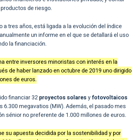
productos de riesgo.
 a tres años, está ligada a la evolución del índice
anualmente un informe en el que se detallará el uso
do la financiación.
na entre inversores minoristas con interés en la
és de haber lanzado en octubre de 2019 uno dirigido
lones de euros.
ido financiar 32
proyectos solares
y
fotovoltaicos
los 6.300 megavatios (MW). Además, el pasado mes
ón sénior no preferente de 1.000 millones de euros.
 su apuesta decidida por la sostenibilidad y por