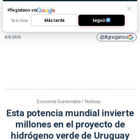
Seguinos en
Ya lo hice
Más tarde
Seguir
Agreganos
8/8/2026
library_add
Economía Sustentable /
Noticias
Esta potencia mundial invierte
millones en el proyecto de
hidrógeno verde de Uruguay