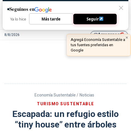
Seguinos en
Ya lo hice
Más tarde
Seguir
Agreganos
8/8/2026
library_add
Economía Sustentable /
Noticias
TURISMO SUSTENTABLE
Escapada: un refugio estilo
“tiny house” entre árboles