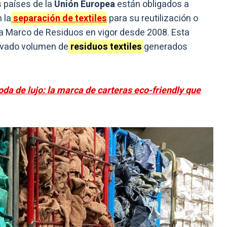
 países de la
Unión Europea
están obligados a
 la
separación de textiles
para su reutilización o
tiva Marco de Residuos en vigor desde 2008. Esta
levado volumen de
residuos textiles
generados
a de lujo: la marca de carteras eco-friendly que