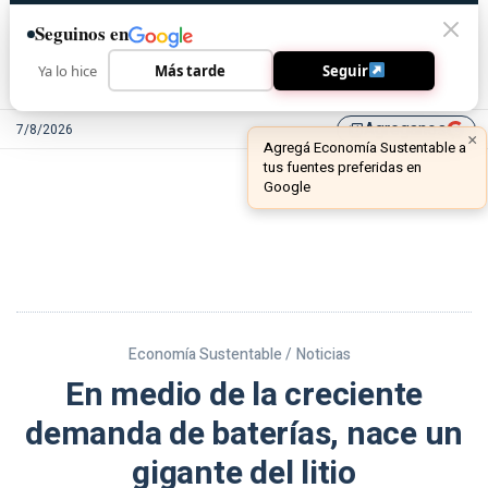
Seguinos en
Ya lo hice
Más tarde
Seguir
Agreganos
7/8/2026
library_add
Economía Sustentable /
Noticias
En medio de la creciente
demanda de baterías, nace un
gigante del litio