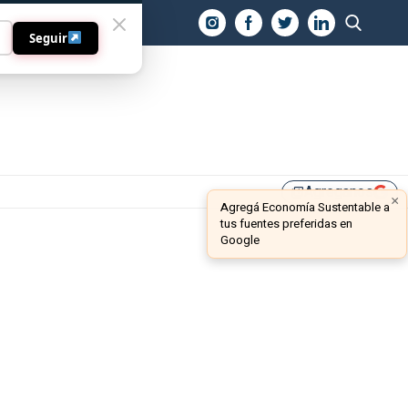
O
Seguir
Agreganos
library_add
×
Agregá Economía Sustentable a
tus fuentes preferidas en
Google