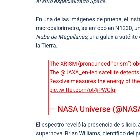
el sitio especializado Space.
En una de las imágenes de prueba, el in
microcalorímetro, se enfocó en N123D, una
Nube de Magallanes
, una galaxia satélit
la Tierra.
The XRISM (pronounced “crism”) observatory has released its first look at the X-ray sky.
The
@JAXA_en
-led satellite detect
Resolve measures the energy of the
pic.twitter.com/ot4jPWGlgj
— NASA Universe (@NAS
El espectro reveló la presencia de silicio, 
supernova. Brian Williams, científico de