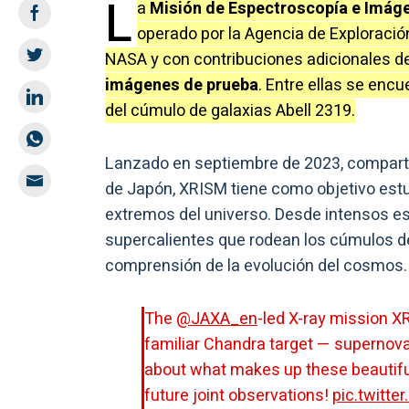
L
a
Misión de Espectroscopía e Imág
operado por la Agencia de Exploració
NASA y con contribuciones adicionales de
imágenes de prueba
. Entre ellas se enc
del cúmulo de galaxias Abell 2319.
Lanzado en septiembre de 2023, comparti
de Japón, XRISM tiene como objetivo est
extremos del universo. Desde intensos es
supercalientes que rodean los cúmulos de
comprensión de la evolución del cosmos.
The
@JAXA_en
-led X-ray mission XR
familiar Chandra target — supernov
about what makes up these beautiful 
future joint observations!
pic.twitt