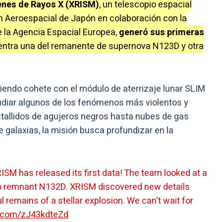
enes de Rayos X (XRISM)
, un telescopio espacial
n Aeroespacial de Japón en colaboración con la
 la Agencia Espacial Europea,
generó sus primeras
uentra una del remanente de supernova N123D y otra
endo cohete con el módulo de aterrizaje lunar SLIM
udiar algunos de los fenómenos más violentos y
tallidos de agujeros negros hasta nubes de gas
 galaxias, la misión busca profundizar en la
ISM has released its first data! The team looked at a
a remnant N132D. XRISM discovered new details
remains of a stellar explosion. We can't wait for
er.com/zJ43kdteZd