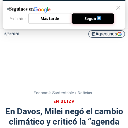
Seguinos en
Ya lo hice
Más tarde
Seguir
Agreganos
6/8/2026
library_add
Economía Sustentable /
Noticias
EN SUIZA
En Davos, Milei negó el cambio
climático y criticó la “agenda