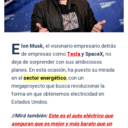
E
lon Musk,
el visionario empresario detrás
de empresas como
Tesla
y SpaceX,
no
deja de sorprender con sus ambiciosos
planes. En esta ocasión, ha puesto su mirada
en el
sector energético
, con un
megaproyecto que busca revolucionar la
forma en que obtenemos electricidad en
Estados Unidos.
//Mirá también:
Este es el auto eléctrico que
aseguran que es mejor y más barato que un