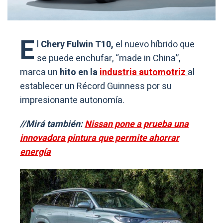
E
l
Chery Fulwin T10,
el nuevo híbrido que
se puede enchufar, “made in China”,
marca un
hito en la
industria automotriz
al
establecer un Récord Guinness por su
impresionante autonomía.
//Mirá también:
Nissan pone a prueba una
innovadora pintura que permite ahorrar
energía