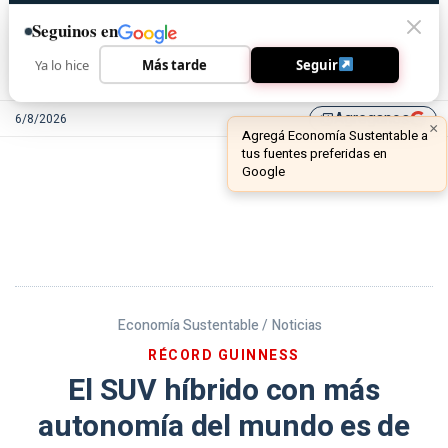
Seguinos en
Ya lo hice
Más tarde
Seguir
Agreganos
6/8/2026
library_add
Economía Sustentable /
Noticias
RÉCORD GUINNESS
El SUV híbrido con más
autonomía del mundo es de