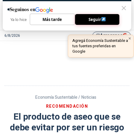
Seguinos en
Ya lo hice
Más tarde
Seguir
Agreganos
6/8/2026
library_add
Economía Sustentable /
Noticias
RECOMENDACIÓN
El producto de aseo que se
debe evitar por ser un riesgo