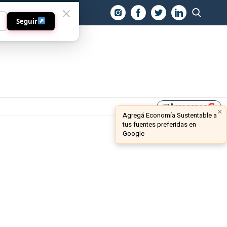
O
Seguir
Agreganos
library_add
×
Agregá Economía Sustentable a
tus fuentes preferidas en
Google