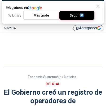
Seguinos en
Ya lo hice
Más tarde
Seguir
Agreganos
7/8/2026
library_add
Economía Sustentable /
Noticias
OFICIAL
El Gobierno creó un registro de
operadores de