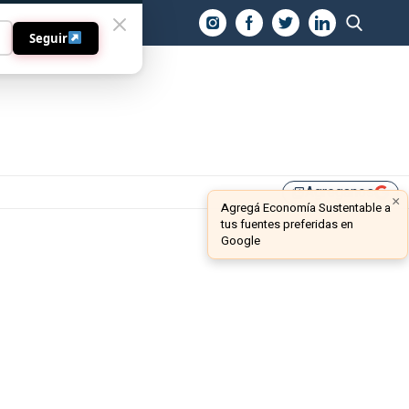
O
Seguir
Agreganos
library_add
×
Agregá Economía Sustentable a
tus fuentes preferidas en
Google