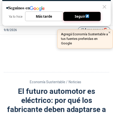
Seguinos en
Ya lo hice
Más tarde
Seguir
Agreganos
9/8/2026
library_add
Economía Sustentable /
Noticias
El futuro automotor es
eléctrico: por qué los
fabricante deben adaptarse a