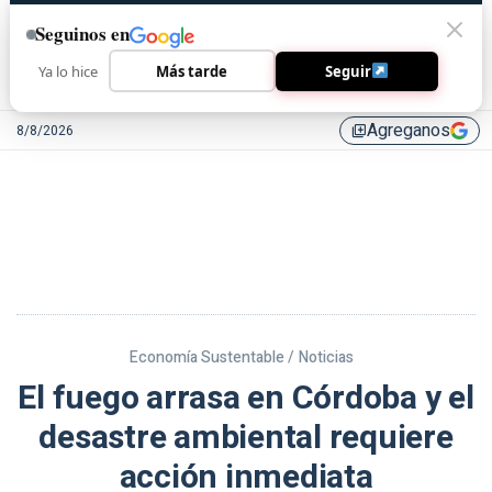
Seguinos en
Ya lo hice
Más tarde
Seguir
Agreganos
8/8/2026
library_add
Economía Sustentable /
Noticias
El fuego arrasa en Córdoba y el
desastre ambiental requiere
acción inmediata