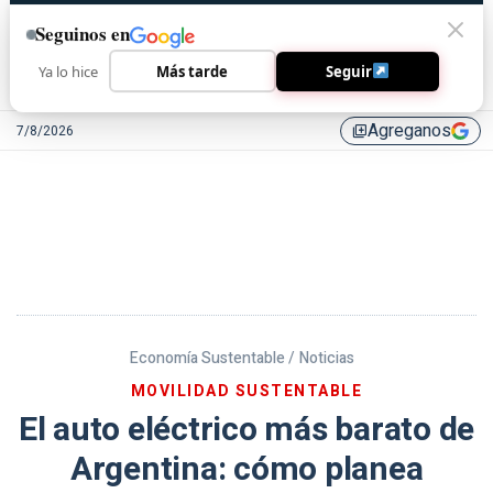
Seguinos en
Ya lo hice
Más tarde
Seguir
Agreganos
7/8/2026
library_add
Economía Sustentable /
Noticias
MOVILIDAD SUSTENTABLE
El auto eléctrico más barato de
Argentina: cómo planea