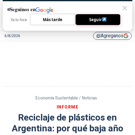
Seguinos en
Ya lo hice
Más tarde
Seguir
Agreganos
6/8/2026
library_add
Economía Sustentable /
Noticias
INFORME
Reciclaje de plásticos en
Argentina: por qué baja año