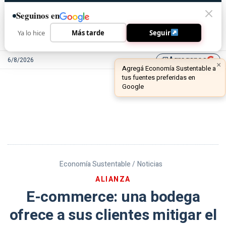
Seguinos en
Ya lo hice
Más tarde
Seguir
Agreganos
6/8/2026
library_add
Economía Sustentable /
Noticias
ALIANZA
E-commerce: una bodega
ofrece a sus clientes mitigar el